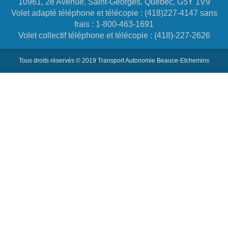
10961, 2e Avenue, Saint-Georges, Québec, G5Y 1V9
Volet adapté téléphone et télécopie : (418)227-4147 sans
frais : 1-800-463-1691
Volet collectif téléphone et télécopie : (418)-227-2626
Tous droits réservés © 2019 Transport Autonomie Beauce-Etchemins